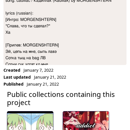
song: cadillac / Кадиллак (Kadillak) by MORGENSHTERN

Project Description
lyrics (russian): 

[Интро: MORGENSHTERN]

*Слава, что ты сделал?*

Ха

[Припев: MORGENSHTERN]

Эй, цепь на мне, сыпь лавэ

Сотка тыщ на bag ЛВ

Сотни сук хотят ко мне

Created
January 7, 2022
Сотни сук хотят камней

Last updated
January 21, 2022
Как дела? Как дела?

Published
January 21, 2022
Это новый Cadillac

Делать деньги, делать деньги

Public collections containing this
Делать деньги, блять, вот так (окей, few)

project
[Куплет 1: MORGENSHTERN]

Ay, bitch, we got some пушки (пр-р, пау)

Пау-пау, попал по тушке (ха)

На мне ща две подушки (оу да)
