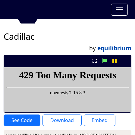
Cadillac
by
equilibrium
See Code
Download
Embed