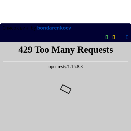
Список вин
by
bondarenkoev